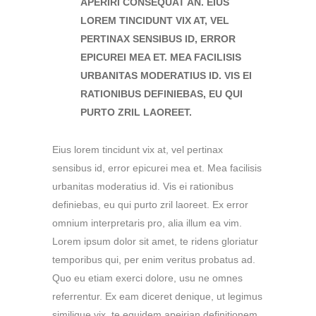
APERIRI CONSEQUAT AN. EIUS
LOREM TINCIDUNT VIX AT, VEL
PERTINAX SENSIBUS ID, ERROR
EPICUREI MEA ET. MEA FACILISIS
URBANITAS MODERATIUS ID. VIS EI
RATIONIBUS DEFINIEBAS, EU QUI
PURTO ZRIL LAOREET.
Eius lorem tincidunt vix at, vel pertinax
sensibus id, error epicurei mea et. Mea facilisis
urbanitas moderatius id. Vis ei rationibus
definiebas, eu qui purto zril laoreet. Ex error
omnium interpretaris pro, alia illum ea vim.
Lorem ipsum dolor sit amet, te ridens gloriatur
temporibus qui, per enim veritus probatus ad.
Quo eu etiam exerci dolore, usu ne omnes
referrentur. Ex eam diceret denique, ut legimus
similique vix, te equidem apeirian definitionem