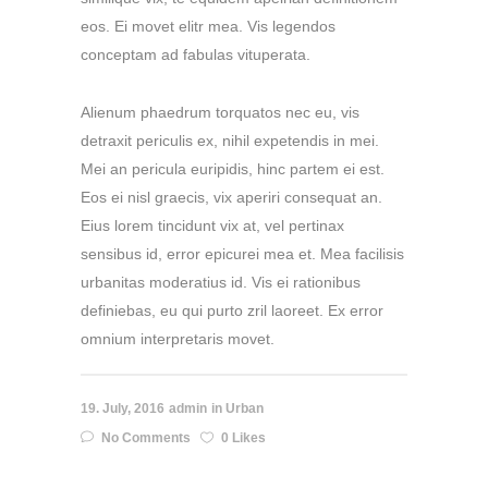
eos. Ei movet elitr mea. Vis legendos
conceptam ad fabulas vituperata.
Alienum phaedrum torquatos nec eu, vis
detraxit periculis ex, nihil expetendis in mei.
Mei an pericula euripidis, hinc partem ei est.
Eos ei nisl graecis, vix aperiri consequat an.
Eius lorem tincidunt vix at, vel pertinax
sensibus id, error epicurei mea et. Mea facilisis
urbanitas moderatius id. Vis ei rationibus
definiebas, eu qui purto zril laoreet. Ex error
omnium interpretaris movet.
19. July, 2016
admin
in
Urban
No Comments
0 Likes