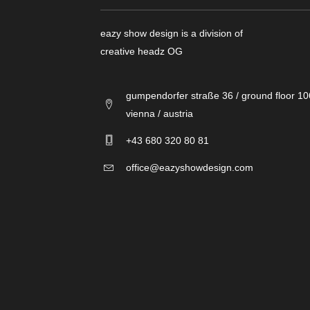
eazy show design is a division of
creative headz OG
gumpendorfer straße 36 / ground floor 1
vienna / austria
+43 680 320 80 81
office@eazyshowdesign.com