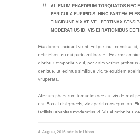
ALIENUM PHAEDRUM TORQUATOS NEC EU, 
PERICULA EURIPIDIS, HINC PARTEM EI ES
TINCIDUNT VIX AT, VEL PERTINAX SENSI
MODERATIUS ID. VIS EI RATIONIBUS DEF
Eius lorem tincidunt vix at, vel pertinax sensibus id,
definiebas, eu qui purto zril laoreet. Ex error omniu
gloriatur temporibus qui, per enim veritus probatus
denique, ut legimus similique vix, te equidem apeir
vituperata.
Alienum phaedrum torquatos nec eu, vis detraxit peri
est. Eos ei nisl graecis, vix aperiri consequat an. Ei
facilisis urbanitas moderatius id. Vis ei rationibus d
4. August, 2016
admin
in
Urban