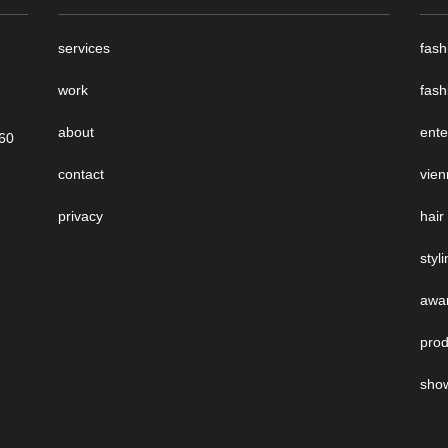
services
fash
work
fash
about
ente
060
contact
vien
privacy
hair
styl
awar
prod
show