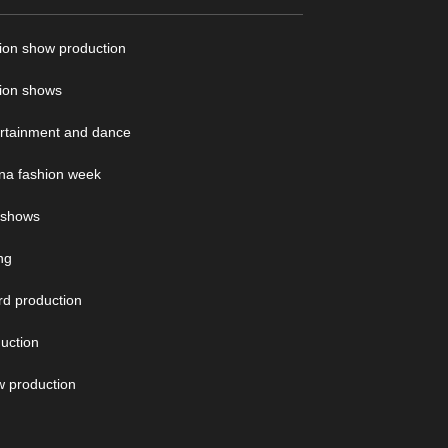
ion show production
ion shows
rtainment and dance
na fashion week
 shows
ing
d production
uction
 production