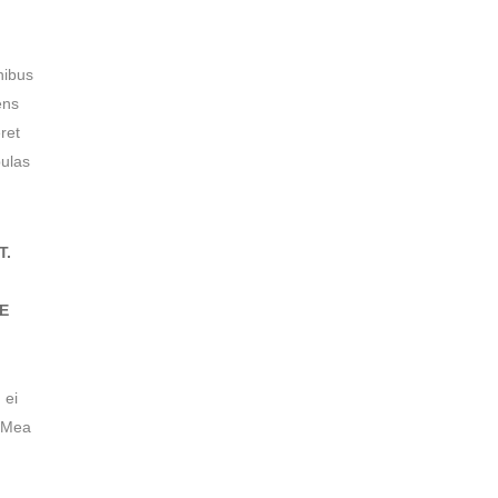
nibus
ens
ret
bulas
T.
E
 ei
. Mea