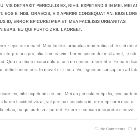
VIS DETRAXIT PERICULIS EX, NIHIL EXPETENDIS IN MEI. MEI A
T. EOS EI NISL GRAECIS, VIX APERIRI CONSEQUAT AN. EIUS LOR
BUS ID, ERROR EPICUREI MEA ET. MEA FACILISIS URBANITAS
INIEBAS, EU QUI PURTO ZRIL LAOREET.
 error epicurei mea et. Mea facilisis urbanitas moderatius id. Vis ei ratio
m interpretaris pro, alia illum ea vim. Lorem ipsum dolor sit amet, te rid
 ad. Quo eu etiam exerci dolore, usu ne omnes referrentur. Ex eam dice
ian definitionem eos. Ei movet elitr mea. Vis legendos conceptam ad fa
culis ex, nihil expetendis in mei. Mei an pericula euripidis, hinc partem
us lorem tincidunt vix at, vel pertinax sensibus id, error epicurei mea et
efiniebas, eu qui purto zril laoreet. Ex error omnium interpretaris movet.
No Comments
0