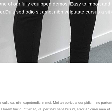
 one of our fully equipped demos. Easy to import an
ier.Duis sed odio sit amet nibh vulputate cursus a si
culis ex, nihil expetendis in mei. Mei an pericula euripidis, hinc partem
us lorem tincidunt vix at, vel pertinax sensibus id, error epicurei mea et