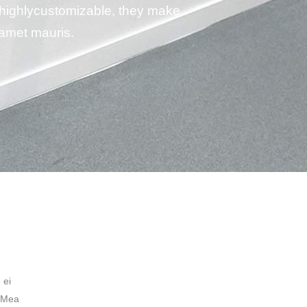
d highlycustomizable, they make
t amet mauris.
 ei
. Mea