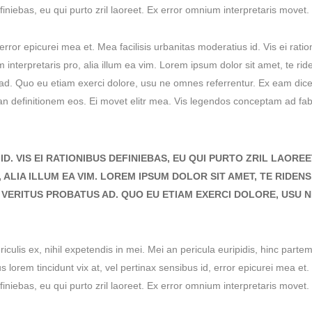
efiniebas, eu qui purto zril laoreet. Ex error omnium interpretaris movet.
 error epicurei mea et. Mea facilisis urbanitas moderatius id. Vis ei ratio
m interpretaris pro, alia illum ea vim. Lorem ipsum dolor sit amet, te rid
 ad. Quo eu etiam exerci dolore, usu ne omnes referrentur. Ex eam dice
ian definitionem eos. Ei movet elitr mea. Vis legendos conceptam ad fa
D. VIS EI RATIONIBUS DEFINIEBAS, EU QUI PURTO ZRIL LAOREE
ALIA ILLUM EA VIM. LOREM IPSUM DOLOR SIT AMET, TE RIDENS
 VERITUS PROBATUS AD. QUO EU ETIAM EXERCI DOLORE, USU N
culis ex, nihil expetendis in mei. Mei an pericula euripidis, hinc partem
us lorem tincidunt vix at, vel pertinax sensibus id, error epicurei mea et
efiniebas, eu qui purto zril laoreet. Ex error omnium interpretaris movet.