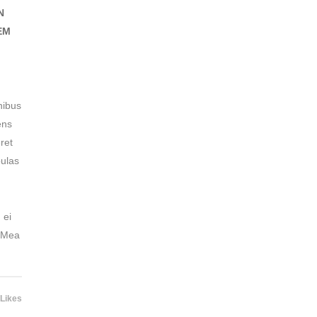
N
EM
nibus
ens
ret
bulas
 ei
. Mea
 Likes